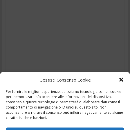
Gestisci Consenso Cookie
Per fornire le migliori esperienze, utilizziamo tecnologie come i cookie
per memorizzare e/o accedere alle informazioni del dispositivo. Il
TG – Cane azzanna bimba
consenso a queste tecnologie ci permetterà di elaborare dati come il
comportamento di navigazione o ID unici su questo sito. Non
di 2 anni: il padre lo
acconsentire o ritirare il consenso può influire negativamente su alcune
caratteristiche e funzioni.
uccide. – 13/2/2026