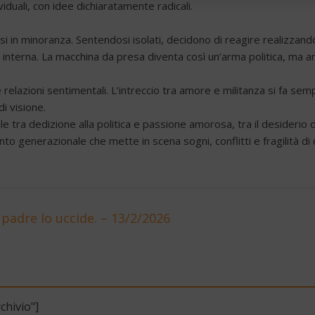
dividuali, con idee dichiaratamente radicali.
in minoranza. Sentendosi isolati, decidono di reagire realizzando
interna. La macchina da presa diventa così un’arma politica, ma an
elazioni sentimentali. L’intreccio tra amore e militanza si fa sempre
i visione.
tile tra dedizione alla politica e passione amorosa, tra il desiderio
to generazionale che mette in scena sogni, conflitti e fragilità di
 padre lo uccide. – 13/2/2026
chivio"]