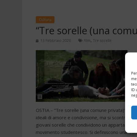
Cultura
“Tre sorelle (una comu
,
13 Febbraio 2026
film
Tre sorelle
Di M
Per
mem
tec
ID 
neg
OSTIA – “Tre sorelle (una comune privata)” è un 
ideali di amore e condivisione, ma si scontrano c
giovani sorelle che condividono un appartamento c
movimento studentesco. Si definiscono una “comu