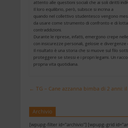
attento alle questioni sociali che ai soli diritti in
Il loro equilibrio, però, subisce si incrina a
quando nel collettivo studentesco vengono messi 
da usare come strumento di confronto e di lotta 
contraddizioni.
Durante le riprese, infatti, emergono crepe nelle r
con insicurezze personali, gelosie e divergenze d
Il risultato è una storia che si muove sul filo sot
proteggere se stessi e i propri legami. Un raccon
propria vita quotidiana.
←
TG – Cane azzanna bimba di 2 anni: il
Archivio
[wpupg-filter id="archivio"] [wpupg-grid id="ar