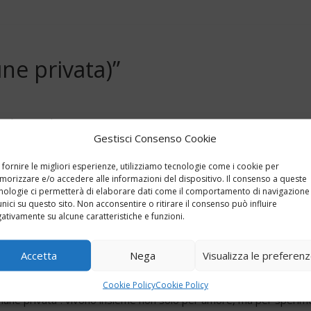
ne privata)”
anlio Vignola
Gestisci Consenso Cookie
 fornire le migliori esperienze, utilizziamo tecnologie come i cookie per
orizzare e/o accedere alle informazioni del dispositivo. Il consenso a queste
nologie ci permetterà di elaborare dati come il comportamento di navigazione
unici su questo sito. Non acconsentire o ritirare il consenso può influire
ativamente su alcune caratteristiche e funzioni.
film scritto e diretto da Leonardo Bonetti. Racconta la storia di 
Accetta
Nega
Visualizza le preferen
on le difficoltà della realtà e con il bisogno di restare fedeli a 
on i rispettivi compagni: Lorenzo, Alex e Giordano. Tutti e sei stu
Cookie Policy
Cookie Policy
ne privata”: vivono insieme non solo per amore, ma per sperimen