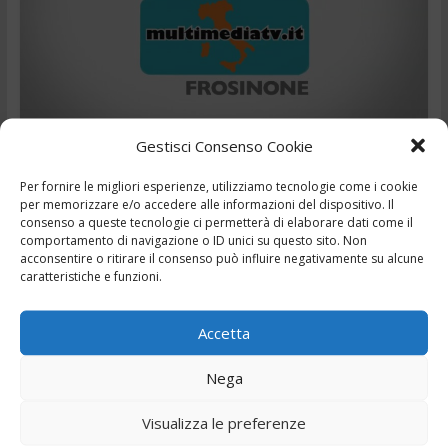
Gestisci Consenso Cookie
Cronaca
Evidenza
,
,
,
,
7 Agosto 2026
Ciociaria
Frosinone
news
Notizie
Per fornire le migliori esperienze, utilizziamo tecnologie come i cookie
,
,
telegiornale
Tg
Tg24
per memorizzare e/o accedere alle informazioni del dispositivo. Il
consenso a queste tecnologie ci permetterà di elaborare dati come il
comportamento di navigazione o ID unici su questo sito. Non
TG – Anziani terribili e stalking in condominio – 7/8/2026
acconsentire o ritirare il consenso può influire negativamente su alcune
caratteristiche e funzioni.
Leggi il seguito
Accetta
Nega
← Precedente
Visualizza le preferenze