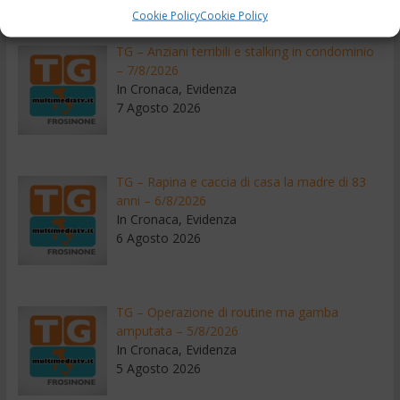
Recenti
Cookie Policy
Cookie Policy
TG – Anziani terribili e stalking in condominio
– 7/8/2026
In Cronaca, Evidenza
7 Agosto 2026
TG – Rapina e caccia di casa la madre di 83
anni – 6/8/2026
In Cronaca, Evidenza
6 Agosto 2026
TG – Operazione di routine ma gamba
amputata – 5/8/2026
In Cronaca, Evidenza
5 Agosto 2026