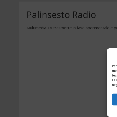
Palinsesto Radio
Multimedia TV trasmette in fase sperimentale e pr
Per
mem
tec
ID 
neg