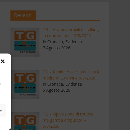
Recenti
TG – Anziani terribili e stalking
in condominio – 7/8/2026
In Cronaca, Evidenza
7 Agosto 2026
TG – Rapina e caccia di casa la
madre di 83 anni – 6/8/2026
 o
In Cronaca, Evidenza
6 Agosto 2026
ze
TG – Operazione di routine
ma gamba amputata –
5/8/2026