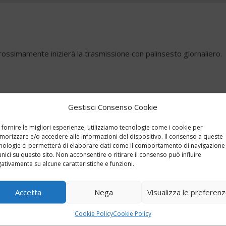
ossimamente inizierà la trasmissione con palinsesto giornaliero.
Gestisci Consenso Cookie
 fornire le migliori esperienze, utilizziamo tecnologie come i cookie per
orizzare e/o accedere alle informazioni del dispositivo. Il consenso a queste
nologie ci permetterà di elaborare dati come il comportamento di navigazione
unici su questo sito. Non acconsentire o ritirare il consenso può influire
ativamente su alcune caratteristiche e funzioni.
Accetta
Nega
Visualizza le preferen
Cookie Policy
Cookie Policy