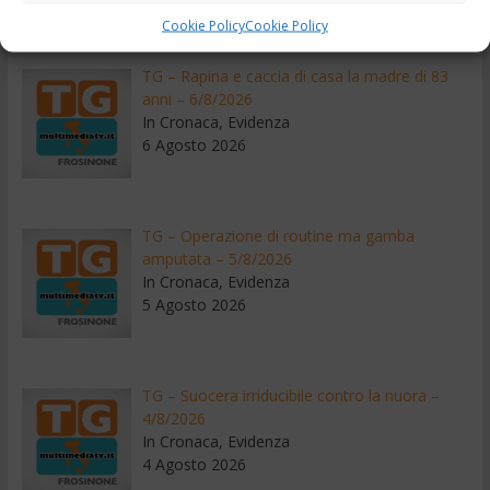
Recenti
Cookie Policy
Cookie Policy
TG – Rapina e caccia di casa la madre di 83
anni – 6/8/2026
In Cronaca, Evidenza
6 Agosto 2026
TG – Operazione di routine ma gamba
amputata – 5/8/2026
In Cronaca, Evidenza
5 Agosto 2026
TG – Suocera irriducibile contro la nuora –
4/8/2026
In Cronaca, Evidenza
4 Agosto 2026