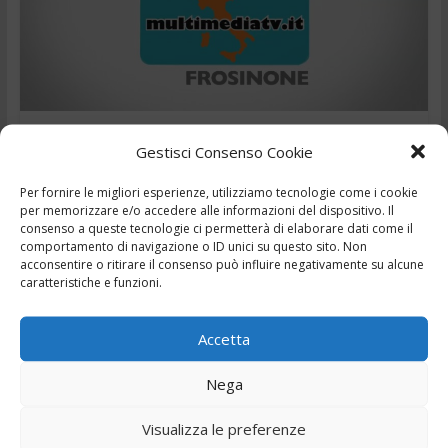
Cronaca
Evidenza
Gestisci Consenso Cookie
,
,
,
,
6 Agosto 2026
Ciociaria
Frosinone
news
Notizie
,
,
telegiornale
Tg
Tg24
Per fornire le migliori esperienze, utilizziamo tecnologie come i cookie
per memorizzare e/o accedere alle informazioni del dispositivo. Il
consenso a queste tecnologie ci permetterà di elaborare dati come il
TG – Rapina e caccia di casa la madre di 83 anni –
comportamento di navigazione o ID unici su questo sito. Non
6/8/2026
acconsentire o ritirare il consenso può influire negativamente su alcune
caratteristiche e funzioni.
Leggi il seguito
Accetta
Nega
← Precedente
Visualizza le preferenze