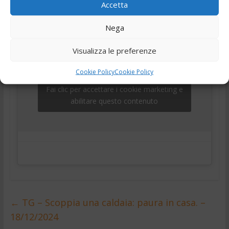
,
,
telegiornale
Tg
Tg24
Accetta
Nega
Visualizza le preferenze
Cookie Policy
Cookie Policy
Fai clic per accettare i cookie marketing e
abilitare questo contenuto
←
TG – Scoppia una caldaia: paura in casa. –
18/12/2024