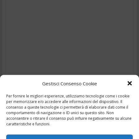
Gestisci Consenso Cookie
Per fornire le migliori esperienze, utilizziamo tecnologie come i cookie
per memorizzare e/o accedere alle informazioni del dispositivo. Il
TG – Vizietto e ricatto –
consenso a queste tecnologie ci permetterà di elaborare dati come il
comportamento di navigazione o ID unici su questo sito. Non
19/12/2024
acconsentire o ritirare il consenso può influire negativamente su alcune
caratteristiche e funzioni.
,
,
,
,
19 Dicembre 2024
Ciociaria
Frosinone
news
Notizie