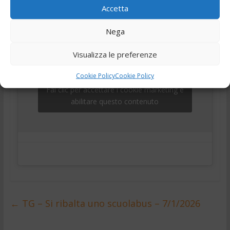
,
,
telegiornale
Tg
Tg24
Accetta
Nega
Visualizza le preferenze
Cookie Policy
Cookie Policy
Fai clic per accettare i cookie marketing e
abilitare questo contenuto
←
TG – Si ribalta uno scuolabus – 7/1/2026