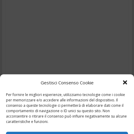
Gestisci Consenso Cookie
Per fornire le migliori esperienze, utilizziamo tecnologie come i cookie
per memorizzare e/o accedere alle informazioni del dispositivo. Il
TG – Trovato morto nel
consenso a queste tecnologie ci permetterà di elaborare dati come il
comportamento di navigazione o ID unici su questo sito. Non
garage – 8/1/2026
acconsentire o ritirare il consenso può influire negativamente su alcune
caratteristiche e funzioni.
,
,
,
,
8 Gennaio 2026
Ciociaria
Frosinone
news
Notizie