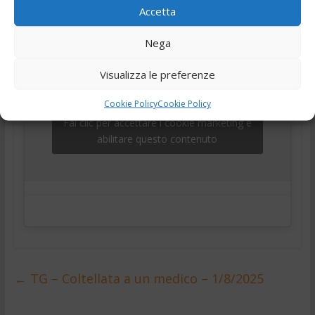
,
,
telegiornale
Tg
Tg24
Accetta
Nega
Visualizza le preferenze
Cookie Policy
Cookie Policy
Fai clic per accettare i cookie marketing e
abilitare questo contenuto
←
TG – Coltellata a un medico – 1/8/2025