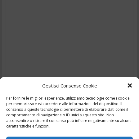
Gestisci Consenso Cookie
Per fornire le migliori esperienze, utilizziamo tecnologie come i cookie
per memorizzare e/o accedere alle informazioni del dispositivo. Il
TG – Tiene la moglie
consenso a queste tecnologie ci permetterà di elaborare dati come il
comportamento di navigazione o ID unici su questo sito. Non
sotto chiave – 2-3/8/2025
acconsentire o ritirare il consenso può influire negativamente su alcune
caratteristiche e funzioni.
,
,
,
,
2 Agosto 2025
Ciociaria
Frosinone
news
Notizie