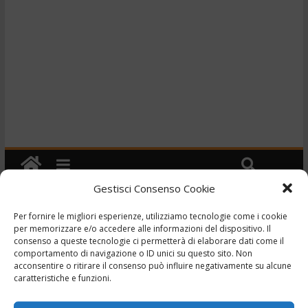
Gestisci Consenso Cookie
Per fornire le migliori esperienze, utilizziamo tecnologie come i cookie
Cronaca
per memorizzare e/o accedere alle informazioni del dispositivo. Il
TG – Tenta di strangolare
consenso a queste tecnologie ci permetterà di elaborare dati come il
comportamento di navigazione o ID unici su questo sito. Non
la convivente –
acconsentire o ritirare il consenso può influire negativamente su alcune
caratteristiche e funzioni.
27/10/2023