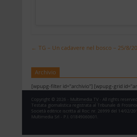
←
TG – Un cadavere nel bosco – 25/8/2
Archivio
[wpupg-filter id="archivio"] [wpupg-grid id="ar
Copyright © 2026 -
Multimedia TV
- All rights reserved
Testata giornalistica registrata al Tribunale di Frosin
Società editrice iscritta al Roc: nr. 26999 del 14/02/20
Multimedia Srl - P.I. 01849060601.