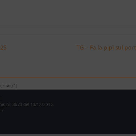
025
TG – Fa la pipì sul por
chivio"]
.
one: nr. 3673 del 13/12/2016.
17.