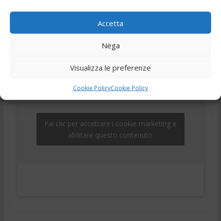
28/11/2025
Accetta
,
,
,
,
28 Novembre 2025
Ciociaria
Frosinone
news
Notizie
,
,
telegiornale
Tg
Tg24
Nega
Visualizza le preferenze
Cookie Policy
Cookie Policy
Fai clic per accettare i cookie marketing e
abilitare questo contenuto