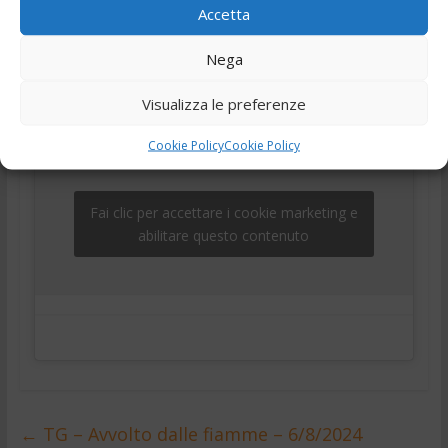
Accetta
,
,
,
,
7 Agosto 2024
Ciociaria
Frosinone
news
Notizie
,
,
telegiornale
Tg
Tg24
Nega
Visualizza le preferenze
Cookie Policy
Cookie Policy
Fai clic per accettare i cookie marketing e
abilitare questo contenuto
←
TG – Avvolto dalle fiamme – 6/8/2024