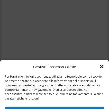
Gestisci Consenso Cookie
Per fornire le migliori esperienze, utilizziamo tecnologie come i cookie
per memorizzare e/o accedere alle informazioni del dispositivo. Il
TG – Rubano il
consenso a queste tecnologie ci permetterà di elaborare dati come il
comportamento di navigazione o ID unici su questo sito. Non
salvadanaio di un
acconsentire o ritirare il consenso può influire negativamente su alcune
caratteristiche e funzioni.
bambino – 7/8/2024