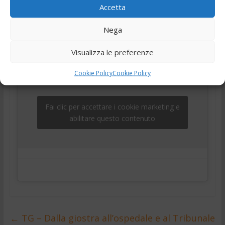
Accetta
,
,
,
,
19 Giugno 2025
Ciociaria
Frosinone
news
Notizie
,
,
telegiornale
Tg
Tg24
Nega
Visualizza le preferenze
Cookie Policy
Cookie Policy
Fai clic per accettare i cookie marketing e
abilitare questo contenuto
←
TG – Dalla giostra all’ospedale e al Tribunale