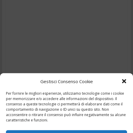
Gestisci Consenso Cookie
Per fornire le migliori esperienze, utilizziamo tecnologie come i cookie
per memorizzare e/o accedere alle informazioni del dispositivo. Il
TG – Ragazza di 12 anni
consenso a queste tecnologie ci permetterà di elaborare dati come il
comportamento di navigazione o ID unici su questo sito. Non
rischia la morte in mare –
acconsentire o ritirare il consenso può influire negativamente su alcune
caratteristiche e funzioni.
19/6/2025