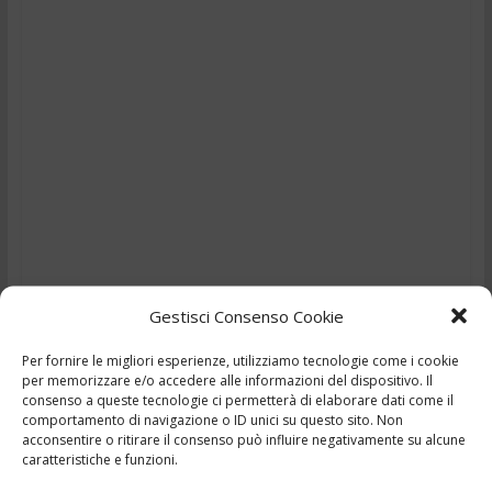
Gestisci Consenso Cookie
Per fornire le migliori esperienze, utilizziamo tecnologie come i cookie
TG – Pugni e calci in testa
per memorizzare e/o accedere alle informazioni del dispositivo. Il
consenso a queste tecnologie ci permetterà di elaborare dati come il
all’ex marito della
comportamento di navigazione o ID unici su questo sito. Non
acconsentire o ritirare il consenso può influire negativamente su alcune
caratteristiche e funzioni.
compagna – 25/6/2025