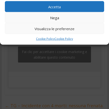
,
,
,
,
25 Giugno 2025
Ciociaria
Frosinone
news
Notizie
Accetta
,
,
telegiornale
Tg
Tg24
Nega
Visualizza le preferenze
Cookie Policy
Cookie Policy
Fai clic per accettare i cookie marketing e
abilitare questo contenuto
←
TG – Incidente con 4 morti: nessuna frenata.