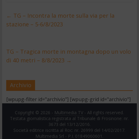
←
TG – Incontra la morte sulla via per la
stazione – 5-6/8/2023
TG – Tragica morte in montagna dopo un volo
di 40 metri – 8/8/2023
→
Archivio
[wpupg-filter id="archivio"] [wpupg-grid id="archivio"]
Copyright © 2026 -
Multimedia TV
- All rights reserved.
Testata giornalistica registrata al Tribunale di Frosinone: nr.
3673 del 13/12/2016.
Società editrice iscritta al Roc: nr. 26999 del 14/02/2017.
Multimedia Srl - P.I. 01849060601.