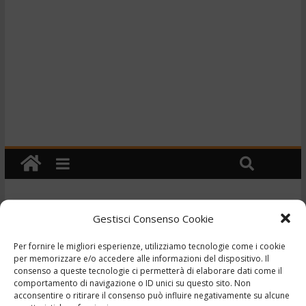
Gestisci Consenso Cookie
Cronaca
TG – Prete mette in fuga
Per fornire le migliori esperienze, utilizziamo tecnologie come i cookie
per memorizzare e/o accedere alle informazioni del dispositivo. Il
un ladro a colpi di scopa
consenso a queste tecnologie ci permetterà di elaborare dati come il
comportamento di navigazione o ID unici su questo sito. Non
– 7/8/2023
acconsentire o ritirare il consenso può influire negativamente su alcune