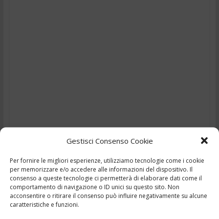
Gestisci Consenso Cookie
Per fornire le migliori esperienze, utilizziamo tecnologie come i cookie
TG – Muore mentre
per memorizzare e/o accedere alle informazioni del dispositivo. Il
consenso a queste tecnologie ci permetterà di elaborare dati come il
guida la Panda –
comportamento di navigazione o ID unici su questo sito. Non
acconsentire o ritirare il consenso può influire negativamente su alcune
caratteristiche e funzioni.
18/7/2024