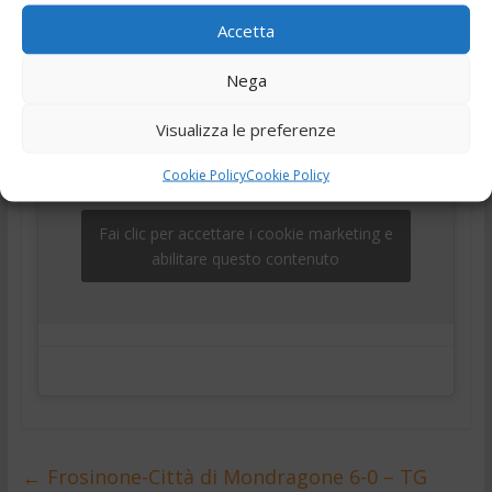
,
,
,
,
18 Luglio 2024
Ciociaria
Frosinone
news
Notizie
Accetta
,
,
telegiornale
Tg
Tg24
Nega
Visualizza le preferenze
Cookie Policy
Cookie Policy
Fai clic per accettare i cookie marketing e
abilitare questo contenuto
←
Frosinone-Città di Mondragone 6-0 – TG