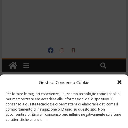
Gestisci Consenso Cookie
Evidenza
Per fornire le migliori esperienze, utilizziamo tecnologie come i cookie
TG – Minaccia la moglie
per memorizzare e/o accedere alle informazioni del dispositivo. Il
consenso a queste tecnologie ci permetterà di elaborare dati come il
con il fucile davanti al
comportamento di navigazione o ID unici su questo sito. Non
acconsentire o ritirare il consenso può influire negativamente su alcune
figlio disabile –
caratteristiche e funzioni.