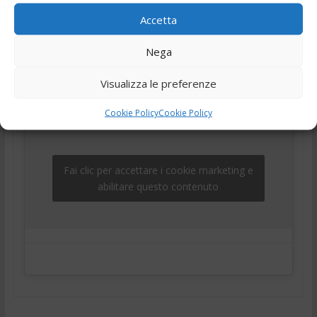
19/12/2023
Accetta
,
,
,
,
19 Dicembre 2023
Ciociaria
Frosinone
meteo
news
,
,
,
Notizie
telegiornale
Tg
Tg24
Nega
Visualizza le preferenze
Cookie Policy
Cookie Policy
Fai clic per accettare i cookie marketing e
abilitare questo contenuto