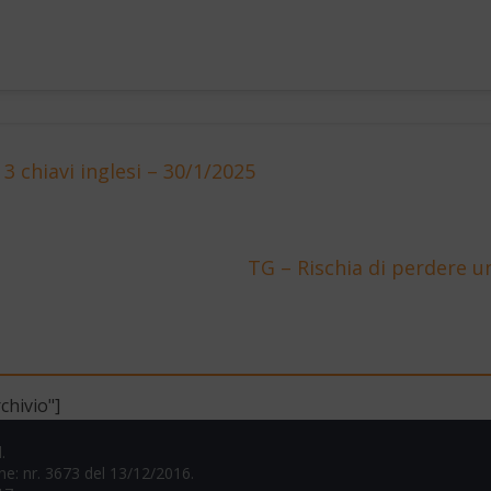
3 chiavi inglesi – 30/1/2025
TG – Rischia di perdere u
chivio"]
.
one: nr. 3673 del 13/12/2016.