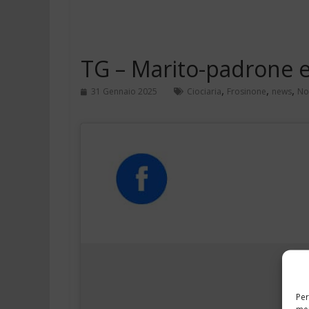
TG – Marito-padrone e
,
,
,
31 Gennaio 2025
Ciociaria
Frosinone
news
No
Per
mem