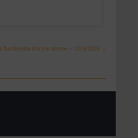
a furibonda tra tre donne – 12/5/2026
→