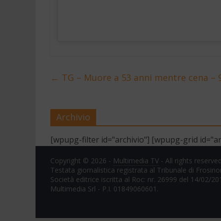
←
TG – Muore a 53 anni mentre cena – 
Archivio
[wpupg-filter id="archivio"] [wpupg-grid id="ar
Copyright © 2026 -
Multimedia TV
- All rights reserved
Testata giornalistica registrata al Tribunale di Frosin
Società editrice iscritta al Roc: nr. 26999 del 14/02/20
Multimedia Srl - P.I. 01849060601.