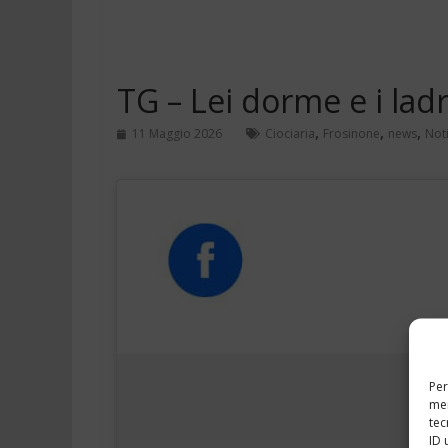
TG – Lei dorme e i lad
,
,
,
11 Maggio 2026
Ciociaria
Frosinone
news
Noti
Per
mem
tec
ID 