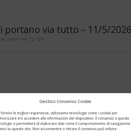
ri portano via tutto – 11/5/202
,
,
,
zie
telegiornale
Tg
Tg24
Gestisci Consenso Cookie
 fornire le migliori esperienze, utilizziamo tecnologie come i cookie per
orizzare e/o accedere alle informazioni del dispositivo. Il consenso a queste
nologie ci permetterà di elaborare dati come il comportamento di navigazione
unici su questo sito. Non acconsentire o ritirare il consenso può influire