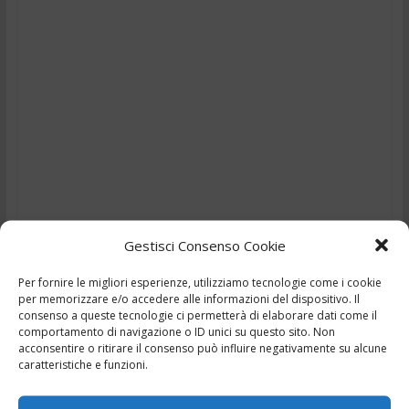
Gestisci Consenso Cookie
Per fornire le migliori esperienze, utilizziamo tecnologie come i cookie
per memorizzare e/o accedere alle informazioni del dispositivo. Il
TG – L’assassino del bar
consenso a queste tecnologie ci permetterà di elaborare dati come il
comportamento di navigazione o ID unici su questo sito. Non
accanto – 11/3/2024
acconsentire o ritirare il consenso può influire negativamente su alcune
caratteristiche e funzioni.
,
,
,
,
11 Marzo 2024
Ciociaria
Frosinone
news
Notizie