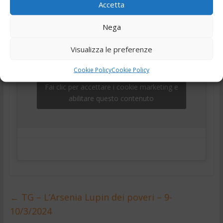
,
,
telegiornale
Tg
Tg24
Accetta
Nega
Visualizza le preferenze
Cookie Policy
Cookie Policy
Fai clic per accettare i cookie marketing e
abilitare questo contenuto
←
TG – L’Arsenia Lupin dei poveri – 9-
10/3/2024