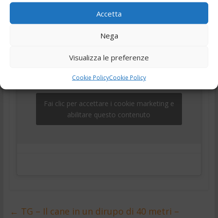
,
,
,
,
24 Dicembre 2024
Ciociaria
Frosinone
news
Notizie
Accetta
,
,
telegiornale
Tg
Tg24
Nega
Visualizza le preferenze
Cookie Policy
Cookie Policy
Fai clic per accettare i cookie marketing e
abilitare questo contenuto
←
TG – Il cane in un dirupo di 40 metri –