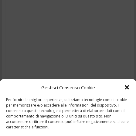
Gestisci Consenso Cookie
Per fornire le migliori esperienze, utilizziamo tecnologie come i cookie
TG – Inferno di fuoco e
per memorizzare e/o accedere alle informazioni del dispositivo. Il
consenso a queste tecnologie ci permetterà di elaborare dati come il
animali intrappolati – 24-
comportamento di navigazione o ID unici su questo sito. Non
acconsentire o ritirare il consenso può influire negativamente su alcune
caratteristiche e funzioni.
25/12/2024