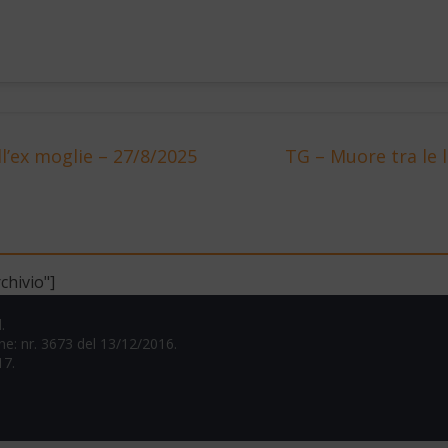
ll’ex moglie – 27/8/2025
TG – Muore tra le 
chivio"]
.
one: nr. 3673 del 13/12/2016.
17.