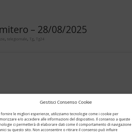
imitero – 28/08/2025
,
,
,
zie
telegiornale
Tg
Tg24
Gestisci Consenso Cookie
 fornire le migliori esperienze, utilizziamo tecnologie come i cookie per
orizzare e/o accedere alle informazioni del dispositivo. Il consenso a queste
nologie ci permetterà di elaborare dati come il comportamento di navigazione
unici su questo sito. Non acconsentire o ritirare il consenso può influire