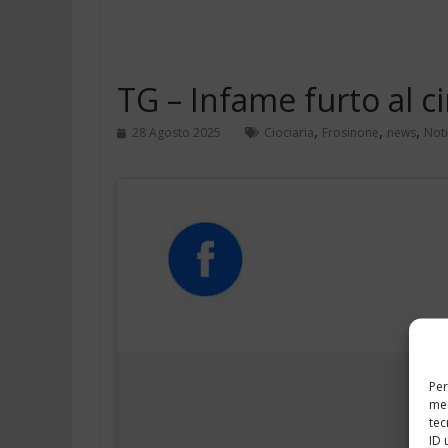
TG – Infame furto al c
,
,
,
28 Agosto 2025
Ciociaria
Frosinone
news
Noti
Per
mem
tec
ID 