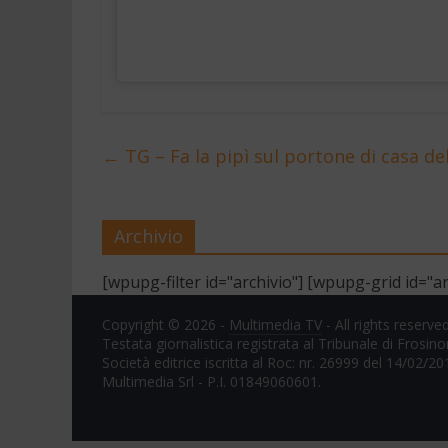
←
TG – Fa la pipì sul portone di casa de
Archivio
[wpupg-filter id="archivio"] [wpupg-grid id="ar
Copyright © 2026 -
Multimedia TV
- All rights reserved
Testata giornalistica registrata al Tribunale di Frosin
Società editrice iscritta al Roc: nr. 26999 del 14/02/20
Multimedia Srl - P.I. 01849060601.