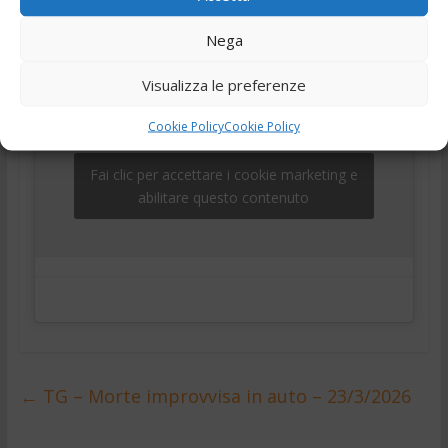
,
,
telegiornale
Tg
Tg24
Nega
Visualizza le preferenze
Cookie Policy
Cookie Policy
Fai clic per accettare i cookie marketing e
abilitare questo contenuto
←
TG – Morte improvvisa in auto – 23/3/2026