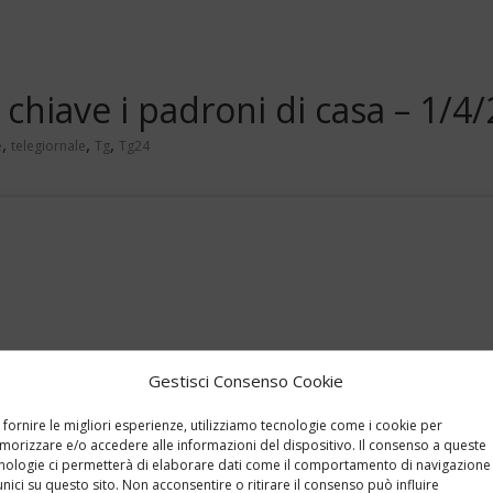
 chiave i padroni di casa – 1/4
,
,
,
e
telegiornale
Tg
Tg24
Gestisci Consenso Cookie
 fornire le migliori esperienze, utilizziamo tecnologie come i cookie per
orizzare e/o accedere alle informazioni del dispositivo. Il consenso a queste
nologie ci permetterà di elaborare dati come il comportamento di navigazione
unici su questo sito. Non acconsentire o ritirare il consenso può influire