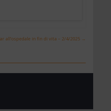
r all’ospedale in fin di vita – 2/4/2025
→