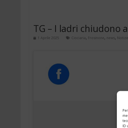
TG – I ladri chiudono a
,
,
,
1 Aprile 2025
Ciociaria
Frosinone
news
Notizi
Per
mem
tec
ID 