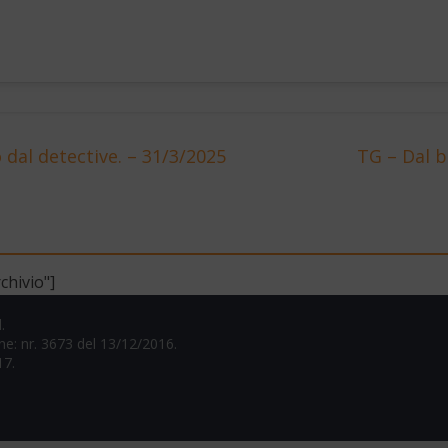
 dal detective. – 31/3/2025
TG – Dal ba
chivio"]
.
one: nr. 3673 del 13/12/2016.
17.