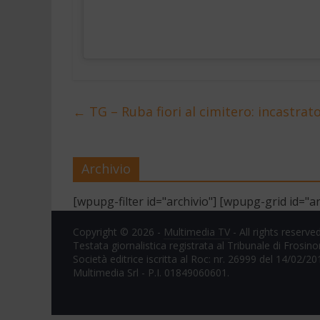
←
TG – Ruba fiori al cimitero: incastrato
Archivio
[wpupg-filter id="archivio"] [wpupg-grid id="ar
Copyright © 2026 -
Multimedia TV
- All rights reserved
Testata giornalistica registrata al Tribunale di Frosin
Società editrice iscritta al Roc: nr. 26999 del 14/02/20
Multimedia Srl - P.I. 01849060601.