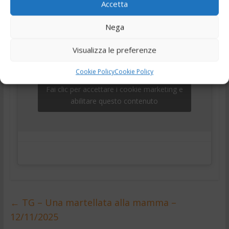
,
,
telegiornale
Tg
Tg24
Accetta
Nega
Visualizza le preferenze
Cookie Policy
Cookie Policy
Fai clic per accettare i cookie marketing e
abilitare questo contenuto
←
TG – Una martellata alla mamma –
12/11/2025