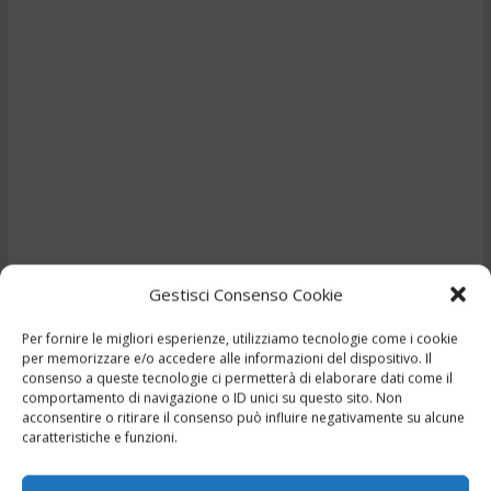
Gestisci Consenso Cookie
Per fornire le migliori esperienze, utilizziamo tecnologie come i cookie
per memorizzare e/o accedere alle informazioni del dispositivo. Il
TG – Guerra tra suocero
consenso a queste tecnologie ci permetterà di elaborare dati come il
comportamento di navigazione o ID unici su questo sito. Non
acconsentire o ritirare il consenso può influire negativamente su alcune
e genero – 13/11/2025
caratteristiche e funzioni.
,
,
,
,
13 Novembre 2025
Ciociaria
Frosinone
news
Notizie