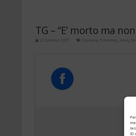
TG – “E’ morto ma non 
,
,
,
22 Gennaio 2025
Ciociaria
Frosinone
news
No
Per
mem
tec
ID 