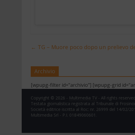
←
TG – Muore poco dopo un prelievo de
Archivio
[wpupg-filter id="archivio"] [wpupg-grid id="ar
Copyright © 2026 -
Multimedia TV
- All rights reserved
Testata giornalistica registrata al Tribunale di Frosin
Società editrice iscritta al Roc: nr. 26999 del 14/02/20
Multimedia Srl - P.I. 01849060601.