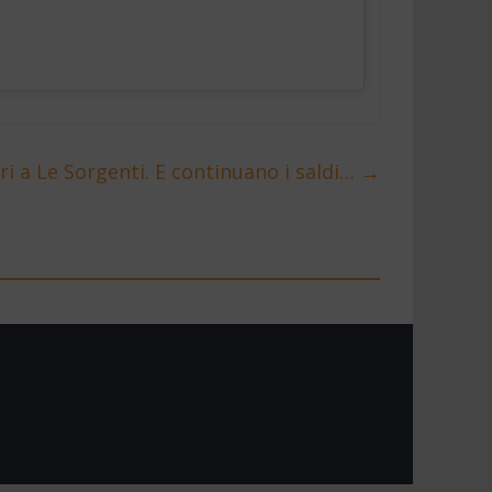
ri a Le Sorgenti. E continuano i saldi…
→