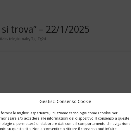
si trova” – 22/1/2025
,
,
,
tizie
telegiornale
Tg
Tg24
Gestisci Consenso Cookie
 fornire le migliori esperienze, utilizziamo tecnologie come i cookie per
orizzare e/o accedere alle informazioni del dispositivo. Il consenso a queste
nologie ci permetterà di elaborare dati come il comportamento di navigazione
unici su questo sito. Non acconsentire o ritirare il consenso può influire