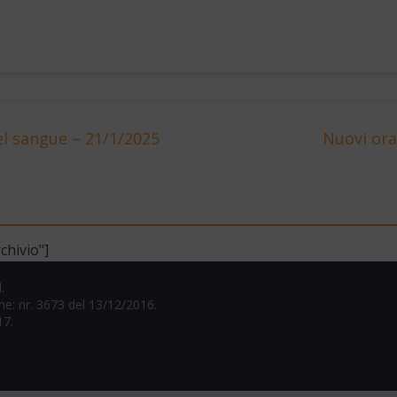
l sangue – 21/1/2025
Nuovi ora
chivio"]
.
one: nr. 3673 del 13/12/2016.
17.