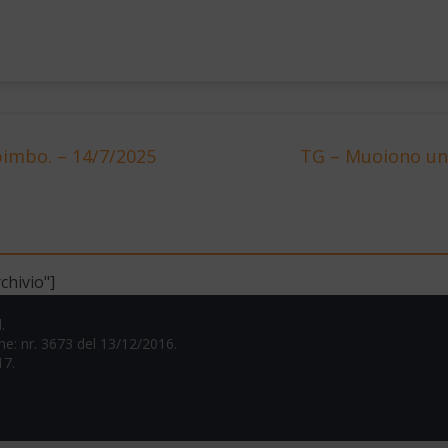
bimbo. – 14/7/2025
TG – Muoiono un 
chivio"]
.
one: nr. 3673 del 13/12/2016.
17.