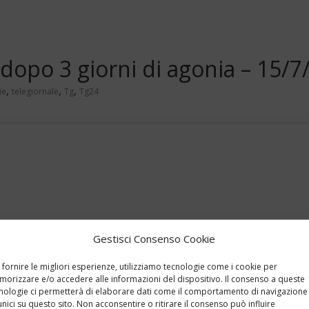
opo 3 giorni di agonia – 15/7
,
,
,
ie
telegiornale
Tg
Tg24
Gestisci Consenso Cookie
 fornire le migliori esperienze, utilizziamo tecnologie come i cookie per
orizzare e/o accedere alle informazioni del dispositivo. Il consenso a queste
nologie ci permetterà di elaborare dati come il comportamento di navigazione
unici su questo sito. Non acconsentire o ritirare il consenso può influire