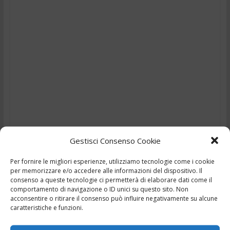
Gestisci Consenso Cookie
Per fornire le migliori esperienze, utilizziamo tecnologie come i cookie
per memorizzare e/o accedere alle informazioni del dispositivo. Il
TG – Con l’auto contro i
consenso a queste tecnologie ci permetterà di elaborare dati come il
comportamento di navigazione o ID unici su questo sito. Non
tavolini di un bar –
acconsentire o ritirare il consenso può influire negativamente su alcune
caratteristiche e funzioni.
12/9/2025