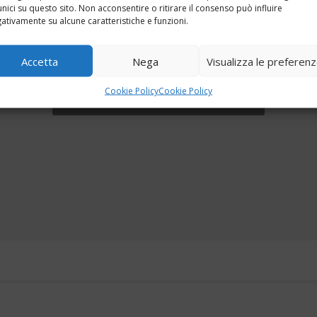
unici su questo sito. Non acconsentire o ritirare il consenso può influire
ativamente su alcune caratteristiche e funzioni.
Accetta
Nega
Visualizza le preferen
Fai clic per accettare i cookie marketing e
Cookie Policy
Cookie Policy
abilitare questo contenuto