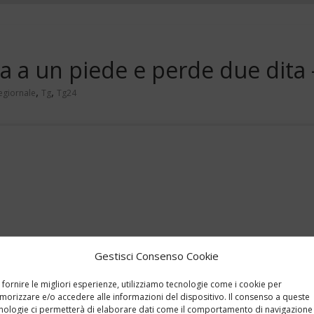
ra a un piede e perde due dita
,
,
egiornale
Tg
Tg24
Gestisci Consenso Cookie
 fornire le migliori esperienze, utilizziamo tecnologie come i cookie per
orizzare e/o accedere alle informazioni del dispositivo. Il consenso a queste
nologie ci permetterà di elaborare dati come il comportamento di navigazione