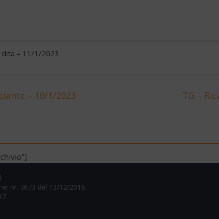
e dita – 11/1/2023
iante – 10/1/2023
TG – Ric
chivio"]
.
one: nr. 3673 del 13/12/2016.
17.