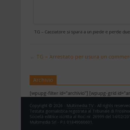
TG – Cacciatore si spara a un piede e perde du
←
TG – Arrestato per usura un commerc
Archivio
[wpupg-filter id="archivio"] [wpupg-grid id="ar
Copyright © 2026 -
Multimedia TV
- All rights reserved
Testata giornalistica registrata al Tribunale di Frosin
Società editrice iscritta al Roc: nr. 26999 del 14/02/20
Multimedia Srl - P.I. 01849060601.