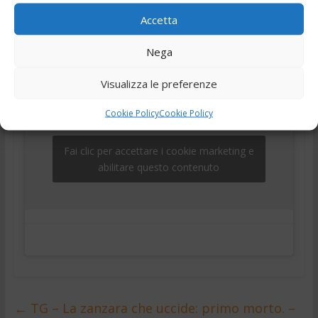
,
,
,
,
30 Luglio 2025
Ciociaria
Frosinone
news
Notizie
Accetta
,
,
telegiornale
Tg
Tg24
Nega
Visualizza le preferenze
Cookie Policy
Cookie Policy
Fai clic per accettare i cookie marketing e
abilitare questo contenuto
←
TG – La zanzara che uccide: primo morto. –