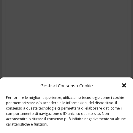
Gestisci Consenso Cookie
Per fornire le migliori esperienze, utilizziamo tecnologie come i cookie
TG – Accoltella la moglie
per memorizzare e/o accedere alle informazioni del dispositivo. Il
consenso a queste tecnologie ci permetterà di elaborare dati come il
e tenta il suicidio –
comportamento di navigazione o ID unici su questo sito. Non
acconsentire o ritirare il consenso può influire negativamente su alcune
caratteristiche e funzioni.
30/7/2025