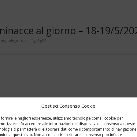
minacce al giorno – 18-19/5/20
,
,
,
zie
telegiornale
Tg
Tg24
Gestisci Consenso Cookie
 fornire le migliori esperienze, utilizziamo tecnologie come i cookie per
orizzare e/o accedere alle informazioni del dispositivo. Il consenso a queste
nologie ci permetterà di elaborare dati come il comportamento di navigazione
unici su questo sito. Non acconsentire o ritirare il consenso può influire