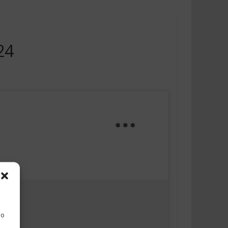
24
 o