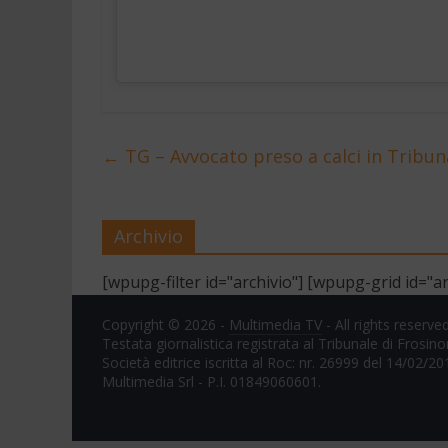
←
TG – Avvocato preso a calci in Tribun
Archivio
[wpupg-filter id="archivio"] [wpupg-grid id="ar
Copyright © 2026 -
Multimedia TV
- All rights reserved
Testata giornalistica registrata al Tribunale di Frosin
Società editrice iscritta al Roc: nr. 26999 del 14/02/20
Multimedia Srl - P.I. 01849060601.