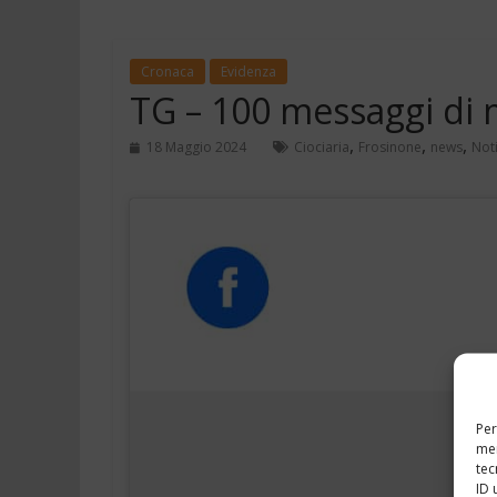
Cronaca
Evidenza
TG – 100 messaggi di 
,
,
,
18 Maggio 2024
Ciociaria
Frosinone
news
Noti
Per
mem
tec
ID 