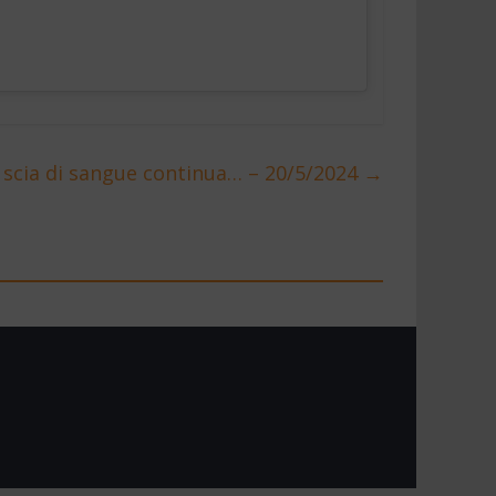
a scia di sangue continua… – 20/5/2024
→