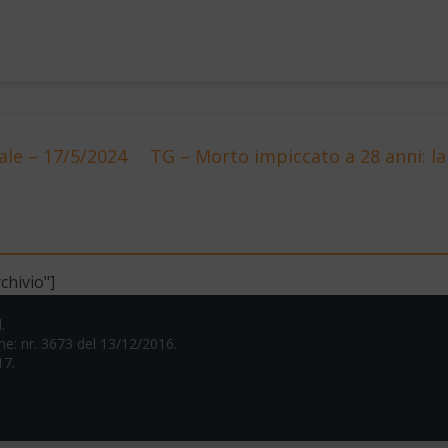
ale – 17/5/2024
TG – Morto impiccato a 28 anni: l
chivio"]
.
one: nr. 3673 del 13/12/2016.
17.