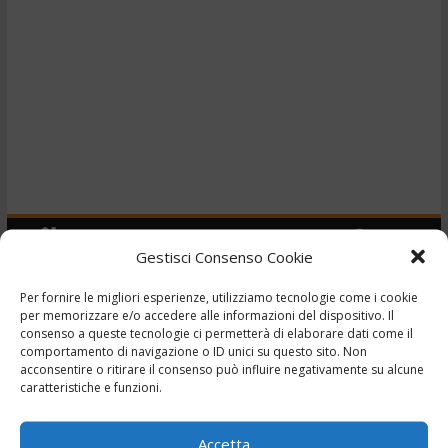
Gestisci Consenso Cookie
Per fornire le migliori esperienze, utilizziamo tecnologie come i cookie
per memorizzare e/o accedere alle informazioni del dispositivo. Il
Cronaca
Evidenza
consenso a queste tecnologie ci permetterà di elaborare dati come il
TG – Vietato morire – 11-
comportamento di navigazione o ID unici su questo sito. Non
acconsentire o ritirare il consenso può influire negativamente su alcune
12/10/2025
caratteristiche e funzioni.
,
,
,
,
11 Ottobre 2025
news
Notizie
telegiornale
Tg
Tg24
Accetta