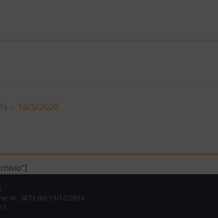
fa – 14/5/2020
chivio"]
.
one: nr. 3673 del 13/12/2016.
17.