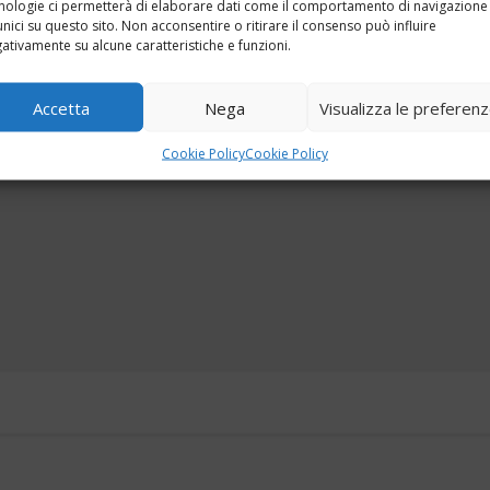
nologie ci permetterà di elaborare dati come il comportamento di navigazione
unici su questo sito. Non acconsentire o ritirare il consenso può influire
ativamente su alcune caratteristiche e funzioni.
Accetta
Nega
Visualizza le preferen
Fai clic per accettare i cookie marketing e
Cookie Policy
Cookie Policy
abilitare questo contenuto