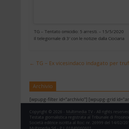
TG – Tentato omicidio: 5 arresti. – 15/5/2020
Il telegiornale di 3′ con le notizie dalla Ciociaria
←
TG – Ex vicesindaco indagato per truf
Archivio
[wpupg-filter id="archivio"] [wpupg-grid id="ar
Copyright © 2026 -
Multimedia TV
- All rights reserved
Testata giornalistica registrata al Tribunale di Frosin
Società editrice iscritta al Roc: nr. 26999 del 14/02/20
Multimedia Srl - P.I. 01849060601.