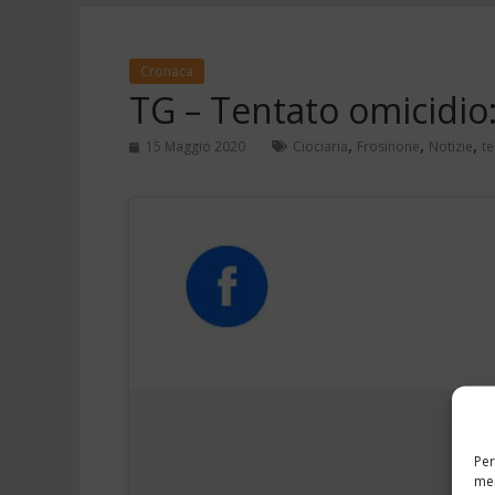
Cronaca
TG – Tentato omicidio:
,
,
,
15 Maggio 2020
Ciociaria
Frosinone
Notizie
te
Per
mem