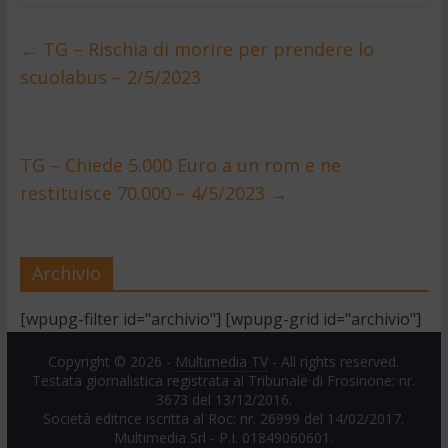
←
TG – Rischia di morire per prendere lo
scuolabus – 2/5/2023
TG – Chiede 5.000 Euro a un rom e ne
restituisce 70.000 – 4/5/2023
→
Archivio
[wpupg-filter id="archivio"] [wpupg-grid id="archivio"]
Copyright © 2026 -
Multimedia TV
- All rights reserved.
Testata giornalistica registrata al Tribunale di Frosinone: nr.
3673 del 13/12/2016.
Società editrice iscritta al Roc: nr. 26999 del 14/02/2017.
Multimedia Srl - P.I. 01849060601.