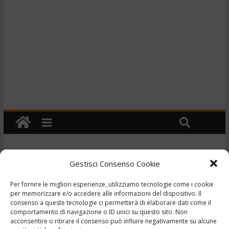
Gestisci Consenso Cookie
Cronaca
TG – Teme le corna e
Per fornire le migliori esperienze, utilizziamo tecnologie come i cookie
per memorizzare e/o accedere alle informazioni del dispositivo. Il
vuole mandare la moglie
consenso a queste tecnologie ci permetterà di elaborare dati come il
comportamento di navigazione o ID unici su questo sito. Non
dall’esorcista – 3/5/2023
acconsentire o ritirare il consenso può influire negativamente su alcune