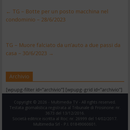
←
TG – Botte per un posto macchina nel
condominio – 28/6/2023
TG – Muore falciato da un’auto a due passi da
casa – 30/6/2023
→
Archivio
[wpupg-filter id="archivio"] [wpupg-grid id="archivio"]
Copyright © 2026 -
Multimedia TV
- All rights reserved.
Testata giornalistica registrata al Tribunale di Frosinone: nr.
3673 del 13/12/2016.
Società editrice iscritta al Roc: nr. 26999 del 14/02/2017.
Multimedia Srl - P.I. 01849060601.