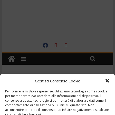
Cronaca
Gestisci Consenso Cookie
TG – Superperizia per la
Per fornire le migliori esperienze, utilizziamo tecnologie come i cookie
morte di un neonato
per memorizzare e/o accedere alle informazioni del dispositivo. Il
consenso a queste tecnologie ci permetterà di elaborare dati come il
comportamento di navigazione o ID unici su questo sito. Non
all’ospedale – 29/6/2023
acconsentire o ritirare il consenso può influire negativamente su alcune
caratteristiche e funzioni.