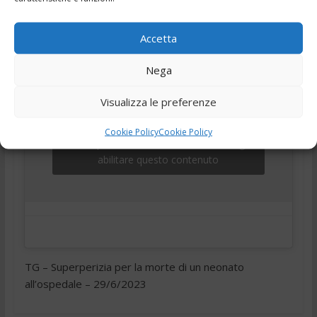
,
,
,
,
29 Giugno 2023
Ciociaria
Frosinone
telegiornale
Tg
Tg24
Accetta
Nega
Visualizza le preferenze
Cookie Policy
Cookie Policy
Fai clic per accettare i cookie marketing e
abilitare questo contenuto
TG – Superperizia per la morte di un neonato
all’ospedale – 29/6/2023