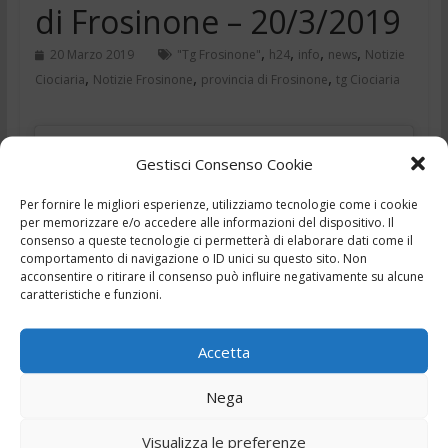
di Frosinone – 20/3/2019
,
,
,
,
20 Marzo 2019
"Tg Frosinone"
h24
info
news
Notizie
,
,
,
Ciociaria
Notizie Frosinone
provincia di Frosinone
tg Ciociaria
Gestisci Consenso Cookie
Per fornire le migliori esperienze, utilizziamo tecnologie come i cookie
per memorizzare e/o accedere alle informazioni del dispositivo. Il
consenso a queste tecnologie ci permetterà di elaborare dati come il
Fai clic per accettare i cookie marketing e
comportamento di navigazione o ID unici su questo sito. Non
abilitare questo contenuto
acconsentire o ritirare il consenso può influire negativamente su alcune
caratteristiche e funzioni.
Accetta
Nega
TG Speciale – Open Day giovedì 21 marzo
Visualizza le preferenze