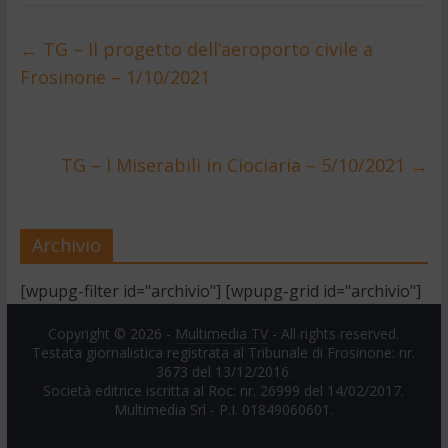
←
TG – Il progetto dell’aeroporto civile a
Frosinone – 1/10/2021
TG – I Miserabili in Ciociaria – 5/10/2021
→
Archivio
[wpupg-filter id="archivio"] [wpupg-grid id="archivio"]
Copyright © 2026 -
Multimedia TV
- All rights reserved.
Testata giornalistica registrata al Tribunale di Frosinone: nr.
3673 del 13/12/2016.
Società editrice iscritta al Roc: nr. 26999 del 14/02/2017.
Multimedia Srl - P.I. 01849060601.