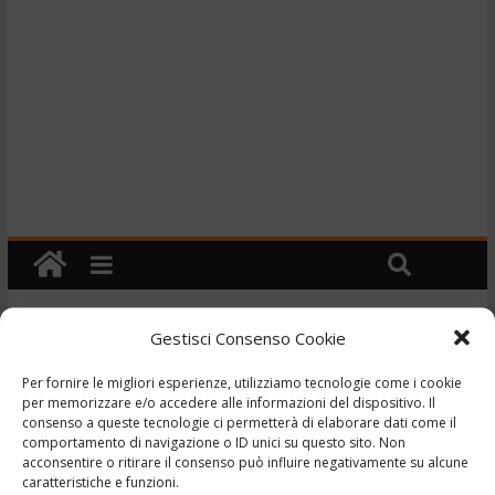
Gestisci Consenso Cookie
Cronaca
TG Speciale – In Ciociaria
Per fornire le migliori esperienze, utilizziamo tecnologie come i cookie
per memorizzare e/o accedere alle informazioni del dispositivo. Il
non decolla mai niente –
consenso a queste tecnologie ci permetterà di elaborare dati come il
comportamento di navigazione o ID unici su questo sito. Non
acconsentire o ritirare il consenso può influire negativamente su alcune
2/10/2021
caratteristiche e funzioni.