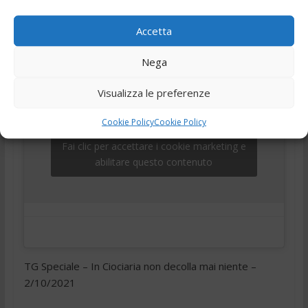
,
,
,
,
2 Ottobre 2021
Ciociaria
Frosinone
telegiornale
Tg
Tg24
Accetta
Nega
Visualizza le preferenze
Cookie Policy
Cookie Policy
Fai clic per accettare i cookie marketing e
abilitare questo contenuto
TG Speciale – In Ciociaria non decolla mai niente –
2/10/2021