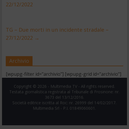
22/12/2022
TG – Due morti in un incidente stradale –
27/12/2022
→
Archivio
[wpupg-filter id="archivio"] [wpupg-grid id="archivio"]
Copyright © 2026 -
Multimedia TV
- All rights reserved.
Testata giornalistica registrata al Tribunale di Frosinone: nr.
3673 del 13/12/2016.
Società editrice iscritta al Roc: nr. 26999 del 14/02/2017.
Multimedia Srl - P.I. 01849060601.