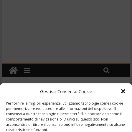
Gestisci Consenso Cookie
Cronaca
TG – Ricatto al prete –
Per fornire le migliori esperienze, utilizziamo tecnologie come i cookie
per memorizzare e/o accedere alle informazioni del dispositivo. Il
23/12/2022
consenso a queste tecnologie ci permetterà di elaborare dati come il
comportamento di navigazione o ID unici su questo sito. Non
acconsentire o ritirare il consenso può influire negativamente su alcune
,
,
,
23 Dicembre 2022
Ciociaria
Frosinone
telegiornale
caratteristiche e funzioni.