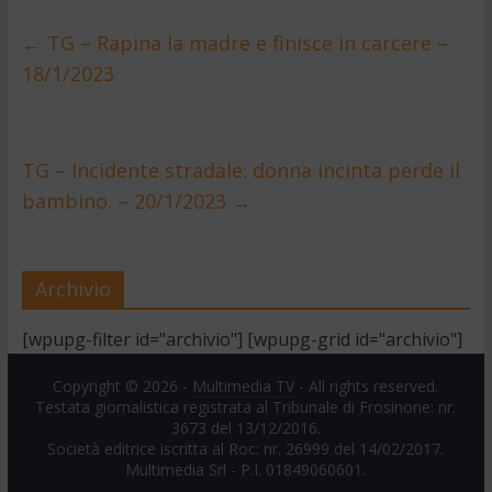
←
TG – Rapina la madre e finisce in carcere –
18/1/2023
TG – Incidente stradale: donna incinta perde il
bambino. – 20/1/2023
→
Archivio
[wpupg-filter id="archivio"] [wpupg-grid id="archivio"]
Copyright © 2026 -
Multimedia TV
- All rights reserved.
Testata giornalistica registrata al Tribunale di Frosinone: nr.
3673 del 13/12/2016.
Società editrice iscritta al Roc: nr. 26999 del 14/02/2017.
Multimedia Srl - P.I. 01849060601.