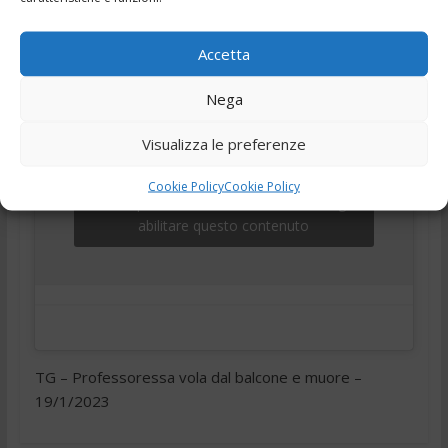
,
,
,
,
19 Gennaio 2023
Ciociaria
Frosinone
telegiornale
Tg
Tg24
Accetta
Nega
Visualizza le preferenze
Cookie Policy
Cookie Policy
Fai clic per accettare i cookie marketing e
abilitare questo contenuto
TG – Professoressa vola dal balcone e muore –
19/1/2023