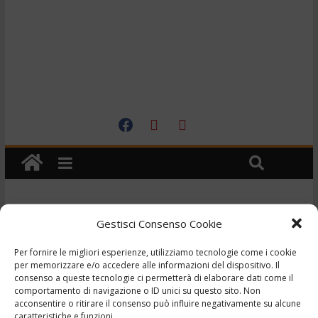
Cronaca
Gestisci Consenso Cookie
TG – Professoressa vola
Per fornire le migliori esperienze, utilizziamo tecnologie come i cookie
dal balcone e muore –
per memorizzare e/o accedere alle informazioni del dispositivo. Il
consenso a queste tecnologie ci permetterà di elaborare dati come il
comportamento di navigazione o ID unici su questo sito. Non
19/1/2023
acconsentire o ritirare il consenso può influire negativamente su alcune
caratteristiche e funzioni.