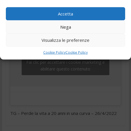
,
,
,
,
26 Aprile 2022
Ciociaria
Frosinone
telegiornale
Tg
Tg24
Accetta
Nega
Visualizza le preferenze
Cookie Policy
Cookie Policy
Fai clic per accettare i cookie marketing e
abilitare questo contenuto
TG – Perde la vita a 20 anni in una curva – 26/4/2022