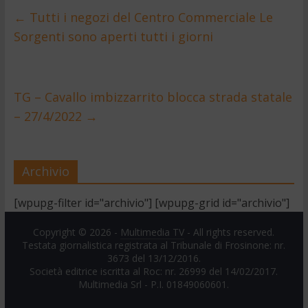
←
Tutti i negozi del Centro Commerciale Le
Sorgenti sono aperti tutti i giorni
TG – Cavallo imbizzarrito blocca strada statale
– 27/4/2022
→
Archivio
[wpupg-filter id="archivio"] [wpupg-grid id="archivio"]
Copyright © 2026 -
Multimedia TV
- All rights reserved.
Testata giornalistica registrata al Tribunale di Frosinone: nr.
3673 del 13/12/2016.
Società editrice iscritta al Roc: nr. 26999 del 14/02/2017.
Multimedia Srl - P.I. 01849060601.