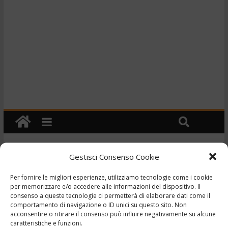
Gestisci Consenso Cookie
Cronaca
TG – Perde la vita a 20
Per fornire le migliori esperienze, utilizziamo tecnologie come i cookie
per memorizzare e/o accedere alle informazioni del dispositivo. Il
anni in una curva –
consenso a queste tecnologie ci permetterà di elaborare dati come il
comportamento di navigazione o ID unici su questo sito. Non
26/4/2022
acconsentire o ritirare il consenso può influire negativamente su alcune
caratteristiche e funzioni.