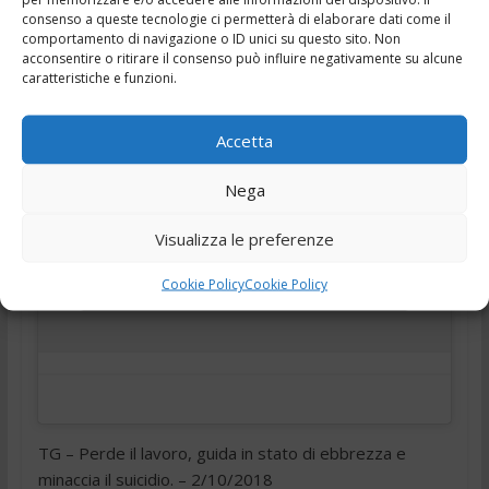
suicidio. – 2/10/2018
consenso a queste tecnologie ci permetterà di elaborare dati come il
comportamento di navigazione o ID unici su questo sito. Non
,
,
,
,
2 Ottobre 2018
"Tg Frosinone"
h24
news
Notizie
acconsentire o ritirare il consenso può influire negativamente su alcune
,
notizie della provincia di Frosinone
Telegiornale Ciociaria
caratteristiche e funzioni.
Accetta
Nega
Visualizza le preferenze
Fai clic per accettare i cookie marketing e
Cookie Policy
Cookie Policy
abilitare questo contenuto
TG – Perde il lavoro, guida in stato di ebbrezza e
minaccia il suicidio. – 2/10/2018