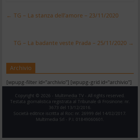
←
TG – La stanza dell’amore – 23/11/2020
TG – La badante veste Prada – 25/11/2020
→
Archivio
[wpupg-filter id="archivio"] [wpupg-grid id="archivio"]
Copyright © 2026 -
Multimedia TV
- All rights reserved.
Testata giornalistica registrata al Tribunale di Frosinone: nr.
3673 del 13/12/2016.
Società editrice iscritta al Roc: nr. 26999 del 14/02/2017.
Multimedia Srl - P.I. 01849060601.