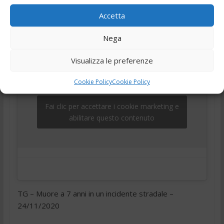
,
,
,
24 Novembre 2020
Ciociaria
Frosinone
telegiornale
Accetta
,
Tg
Tg24
Nega
Visualizza le preferenze
Cookie Policy
Cookie Policy
Fai clic per accettare i cookie marketing e
abilitare questo contenuto
TG – Muore a 7 anni in un incidente stradale –
24/11/2020