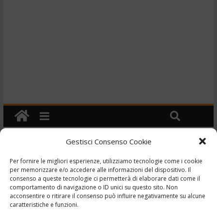
Gestisci Consenso Cookie
Cronaca
Per fornire le migliori esperienze, utilizziamo tecnologie come i cookie
TG – Muore a 7 anni in
per memorizzare e/o accedere alle informazioni del dispositivo. Il
consenso a queste tecnologie ci permetterà di elaborare dati come il
un incidente stradale –
comportamento di navigazione o ID unici su questo sito. Non
acconsentire o ritirare il consenso può influire negativamente su alcune
24/11/2020
caratteristiche e funzioni.