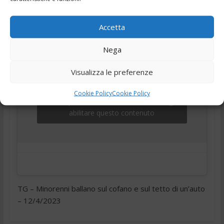
,
,
,
,
12 Aprile 2023
Ciociaria
Frosinone
telegiornale
Tg
Tg24
Accetta
Nega
Visualizza le preferenze
Cookie Policy
Cookie Policy
Fai clic per accettare i cookie marketing e
abilitare questo contenuto
TG – Minorenni ballano sul cofano e sul tetto di un’auto
– 12/4/2023