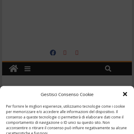
Cronaca
Gestisci Consenso Cookie
TG – Minorenni ballano
Per fornire le migliori esperienze, utilizziamo tecnologie come i cookie
sul cofano e sul tetto di
per memorizzare e/o accedere alle informazioni del dispositivo. Il
consenso a queste tecnologie ci permetterà di elaborare dati come il
comportamento di navigazione o ID unici su questo sito. Non
un’auto – 12/4/2023
acconsentire o ritirare il consenso può influire negativamente su alcune
caratteristiche e funzioni.