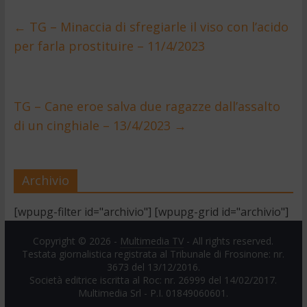
←
TG – Minaccia di sfregiarle il viso con l’acido
per farla prostituire – 11/4/2023
TG – Cane eroe salva due ragazze dall’assalto
di un cinghiale – 13/4/2023
→
Archivio
[wpupg-filter id="archivio"] [wpupg-grid id="archivio"]
Copyright © 2026 -
Multimedia TV
- All rights reserved.
Testata giornalistica registrata al Tribunale di Frosinone: nr.
3673 del 13/12/2016.
Società editrice iscritta al Roc: nr. 26999 del 14/02/2017.
Multimedia Srl - P.I. 01849060601.