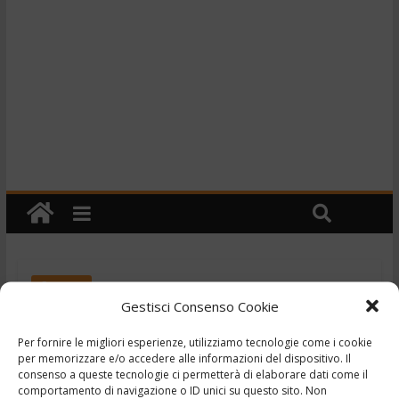
Cronaca
Gestisci Consenso Cookie
TG – La rivolta della
monnezza – 6/7/2019
Per fornire le migliori esperienze, utilizziamo tecnologie come i cookie
per memorizzare e/o accedere alle informazioni del dispositivo. Il
consenso a queste tecnologie ci permetterà di elaborare dati come il
,
,
,
6 Luglio 2019
Ciociaria Notizie
Frosinone
Oggi
comportamento di navigazione o ID unici su questo sito. Non