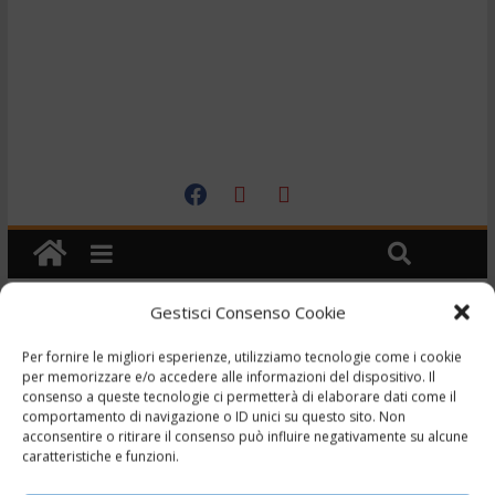
Gestisci Consenso Cookie
Cronaca
Per fornire le migliori esperienze, utilizziamo tecnologie come i cookie
TG – La morte arriva in
per memorizzare e/o accedere alle informazioni del dispositivo. Il
consenso a queste tecnologie ci permetterà di elaborare dati come il
vacanza – 21/7/2023
comportamento di navigazione o ID unici su questo sito. Non
acconsentire o ritirare il consenso può influire negativamente su alcune
,
,
,
,
caratteristiche e funzioni.
21 Luglio 2023
Ciociaria
Frosinone
telegiornale
Tg
Tg24