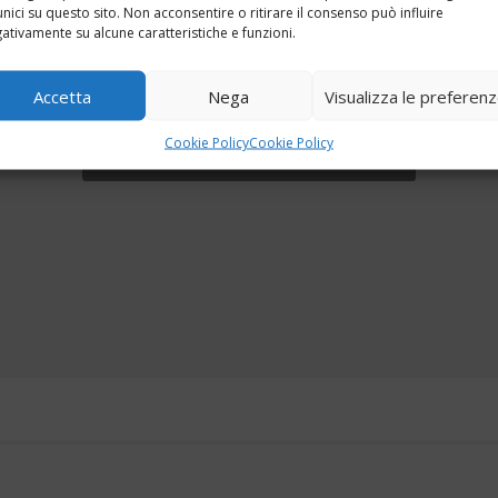
unici su questo sito. Non acconsentire o ritirare il consenso può influire
ativamente su alcune caratteristiche e funzioni.
Accetta
Nega
Visualizza le preferen
Fai clic per accettare i cookie marketing e
Cookie Policy
Cookie Policy
abilitare questo contenuto