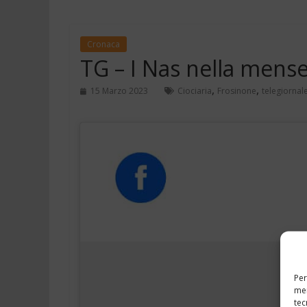
Cronaca
TG – I Nas nella mense 
,
,
15 Marzo 2023
Ciociaria
Frosinone
telegiornal
Per
mem
tec