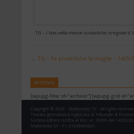
TG – I Nas nella mense scolastiche: irregolari i
←
TG – Fa prostituire la moglie – 14/3/
Archivio
[wpupg-filter id="archivio"] [wpupg-grid id="ar
Copyright © 2026 -
Multimedia TV
- All rights reserved
Testata giornalistica registrata al Tribunale di Frosin
Società editrice iscritta al Roc: nr. 26999 del 14/02/20
Multimedia Srl - P.I. 01849060601.