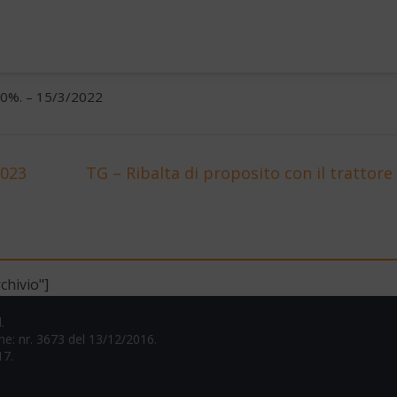
l 50%. – 15/3/2022
2023
TG – Ribalta di proposito con il trattore
chivio"]
.
one: nr. 3673 del 13/12/2016.
17.