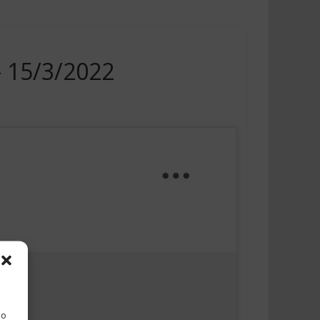
 – 15/3/2022
 o