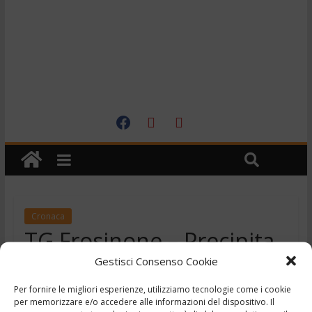
Cronaca
TG Frosinone – Precipita
nel vuoto – 28/9/2018
Gestisci Consenso Cookie
,
,
,
Per fornire le migliori esperienze, utilizziamo tecnologie come i cookie
28 Settembre 2018
"Tg Frosinone"
h24
news
notizie
per memorizzare e/o accedere alle informazioni del dispositivo. Il
,
,
della provincia di Frosinone
Telegiornale Ciociaria
Tg24