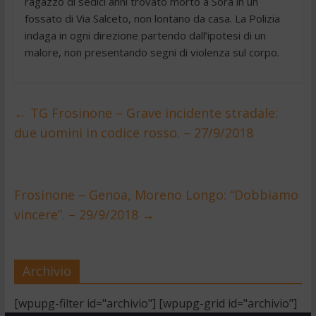
ragazzo di sedici anni trovato morto a Sora in un
fossato di Via Salceto, non lontano da casa. La Polizia
indaga in ogni direzione partendo dall’ipotesi di un
malore, non presentando segni di violenza sul corpo.
←
TG Frosinone – Grave incidente stradale:
due uomini in codice rosso. – 27/9/2018
Frosinone – Genoa, Moreno Longo: “Dobbiamo
vincere”. – 29/9/2018
→
Archivio
[wpupg-filter id="archivio"] [wpupg-grid id="archivio"]