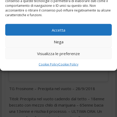
consenso a queste tecnologie ci permetterà di elaborare dati come il
comportamento di navigazione o ID unici su questo sito. Non
acconsentire o ritirare il consenso può influire negativamente su alcune
caratteristiche e funzioni.
Accetta
Nega
Fai clic per accettare i cookie marketing e
abilitare questo contenuto
Visualizza le preferenze
Cookie Policy
Cookie Policy
TG Frosinone – Precipita nel vuoto – 28/9/2018
Titoli: Precipita nel vuoto cadendo dal tetto – 18enne
beccato con mezzo chilo di marijuana – 65enne bacia
una 13enne e rischia il processo. – ULTIMA ORA: Un