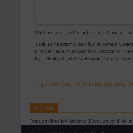
TG Frosinone – In 3′ le notizie dalla Ciociaria – 
Titoli: Torna il rischio dei rifiuti di Roma in Ci
Blitz dei Nas e chiuso panificio-pasticceria – Neo
Pd. – Benito Stirpe School Cup in rampa di lancio.
←
Tg Frosinone – In 3′ le notizie dalla C
Archivio
[wpupg-filter id="archivio"] [wpupg-grid id="ar