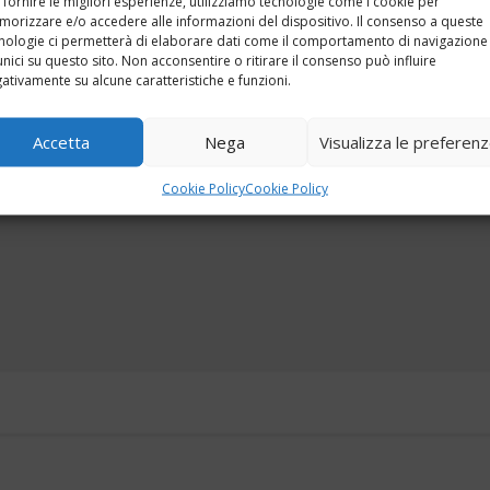
 fornire le migliori esperienze, utilizziamo tecnologie come i cookie per
orizzare e/o accedere alle informazioni del dispositivo. Il consenso a queste
nologie ci permetterà di elaborare dati come il comportamento di navigazione
unici su questo sito. Non acconsentire o ritirare il consenso può influire
ativamente su alcune caratteristiche e funzioni.
Fai clic per accettare i cookie marketing e
Accetta
Nega
Visualizza le preferen
abilitare questo contenuto
Cookie Policy
Cookie Policy