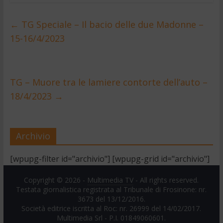
←
TG Speciale – Il bacio delle due Madonne –
15-16/4/2023
TG – Muore tra le lamiere contorte dell’auto –
18/4/2023
→
Archivio
[wpupg-filter id="archivio"] [wpupg-grid id="archivio"]
Copyright © 2026 -
Multimedia TV
- All rights reserved.
Testata giornalistica registrata al Tribunale di Frosinone: nr.
3673 del 13/12/2016.
Società editrice iscritta al Roc: nr. 26999 del 14/02/2017.
Multimedia Srl - P.I. 01849060601.