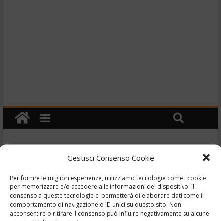
Gestisci Consenso Cookie
Cronaca
TG – Donna precipita dal
Per fornire le migliori esperienze, utilizziamo tecnologie come i cookie
per memorizzare e/o accedere alle informazioni del dispositivo. Il
balcone e muore –
consenso a queste tecnologie ci permetterà di elaborare dati come il
comportamento di navigazione o ID unici su questo sito. Non
17/4/2023
acconsentire o ritirare il consenso può influire negativamente su alcune