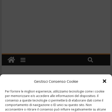
Cronaca
Gestisci Consenso Cookie
TG – Auto a fuoco in
Per fornire le migliori esperienze, utilizziamo tecnologie come i cookie
autostrada: esce e muore
per memorizzare e/o accedere alle informazioni del dispositivo. Il
consenso a queste tecnologie ci permetterà di elaborare dati come il
comportamento di navigazione o ID unici su questo sito. Non
investito. – 19-
acconsentire o ritirare il consenso può influire negativamente su alcune