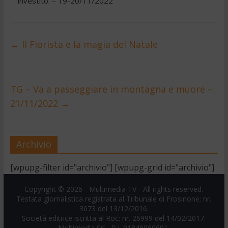
investito. – 19-20/11/2022
←
Il Fiorista e la magia del Natale
TG – Va a passeggiare in montagna e muore –
21/11/2022
→
Archivio
[wpupg-filter id="archivio"] [wpupg-grid id="archivio"]
Copyright © 2026 -
Multimedia TV
- All rights reserved.
Testata giornalistica registrata al Tribunale di Frosinone: nr.
3673 del 13/12/2016.
Società editrice iscritta al Roc: nr. 26999 del 14/02/2017.
Multimedia Srl - P.I. 01849060601.